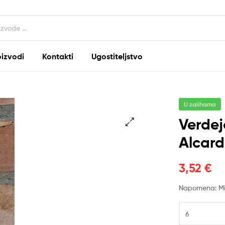
oizvodi
Kontakti
Ugostiteljstvo
U zalihama
Verdej
Alcard
🔍
3,52
€
Napomena: Min
Verdejo
Correcto,