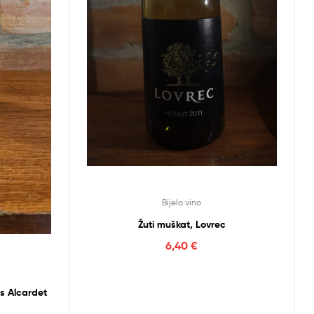
Bijelo vino
Žuti muškat, Lovrec
6,40
€
s Alcardet