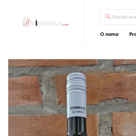
Search
for:
Bonum
O nama
Pr
Vinoteka
–
Bonum