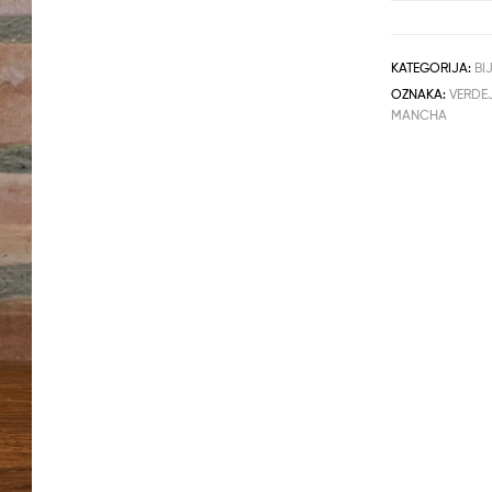
Bodegas
Alcardet
količina
KATEGORIJA:
BI
OZNAKA:
VERDE
MANCHA