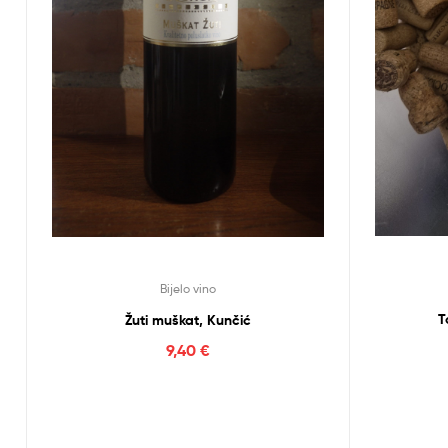
Bijelo vino
T
Žuti muškat, Kunčić
9,40
€