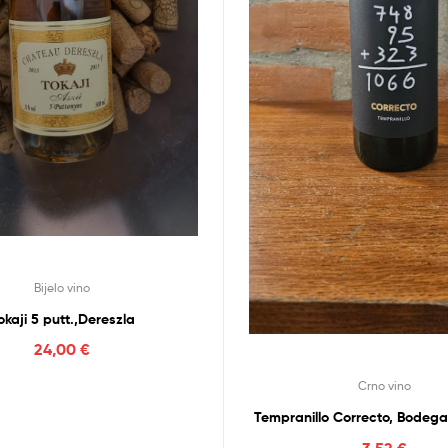
Bijelo vino
okaji 5 putt.,Dereszla
24,00
€
Crno vino
Tempranillo Correcto, Bodega
3,52
€