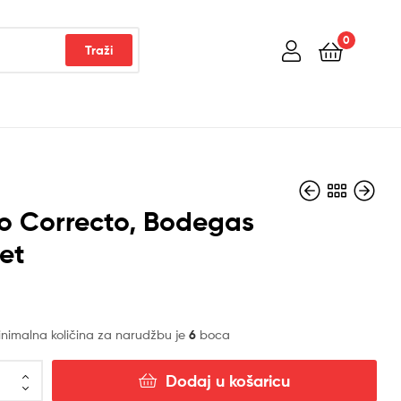
0
Traži
o Correcto, Bodegas
et
5,21
10,62
€
€
imalna količina za narudžbu je
6
boca
Dodaj u košaricu