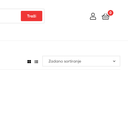
0
Traži