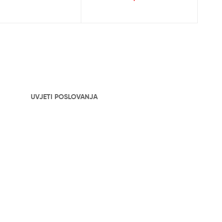
UVJETI POSLOVANJA