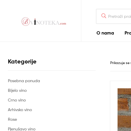
Search
for:
Bonum
O nama
Pr
Vinoteka
–
Bonum
Kategorije
Prikazuje se 
Posebna ponuda
Bijelo vino
Crno vino
Arhivsko vino
Rose
Pjenušavo vino