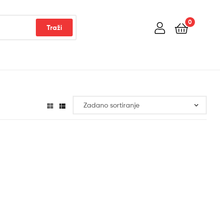
0
Traži