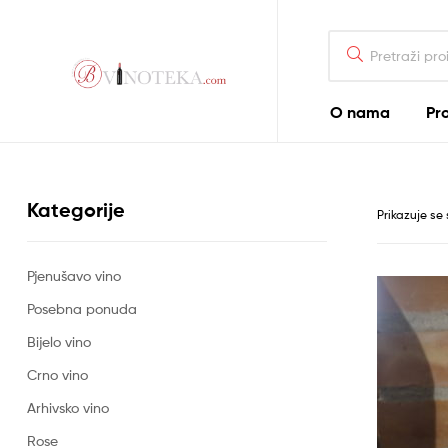
Search
for:
Bonum
O nama
Pr
Vinoteka
–
Bonum
Kategorije
Prikazuje se 
Pjenušavo vino
Posebna ponuda
Bijelo vino
Crno vino
Arhivsko vino
Rose