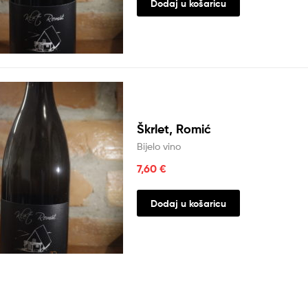
Dodaj u košaricu
Škrlet, Romić
Bijelo vino
7,60
€
Dodaj u košaricu