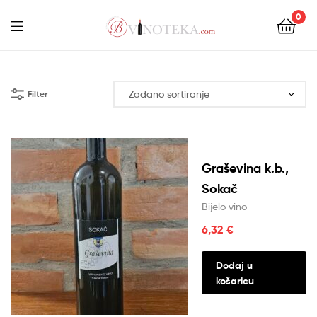
0
Menu
Bonum
Filter
Graševina k.b.,
Sokač
Bijelo vino
6,32
€
Dodaj u
košaricu